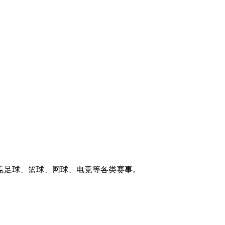
盖足球、篮球、网球、电竞等各类赛事。