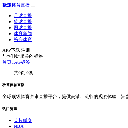
极速体育直播
足球直播
篮球直播
网球直播
体育新闻
综合体育
APP下载
注册
与
“机械”
相关的标签
首页
TAG标签
共
0
页
0
条
极速体育直播
全球顶级体育赛事直播平台，提供高清、流畅的观赛体验，涵
热门赛事
英超联赛
NBA