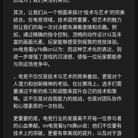
其次，让我们从一个侧面来探讨“技术与艺术”的完美
结合。在电竞领域，技术固然重要，但艺术的魅力
则让我们的每一次对决都充满着激情和乐趣。例
如，通过精确的指令控制、流畅的动作设计以及丰
富的画面元素，玩家能够感受到极致的竞技体验。
im电竞看ly79典cn以为：而这种艺术化的表达，则
进一步增强了游戏的沉浸感，使每一位玩家都能参
与到这场竞争中。
，电竞不仅仅是技术与艺术的简单叠加，更是对个
人潜力和创新精神的考验。在比赛场上，选手们需
要通过不断的练习和调整来提升自己的技术和策
略。这不仅是对自我能力的挑战，也是对团队协作
和心理素质的一次检验。
更重要的是，电竞行业的发展离不开每一位参与者
的心血奉献。im电竞看ly79典cn说：他们不仅要有
技术上的突破，更要有审美观的提升，以及对于游