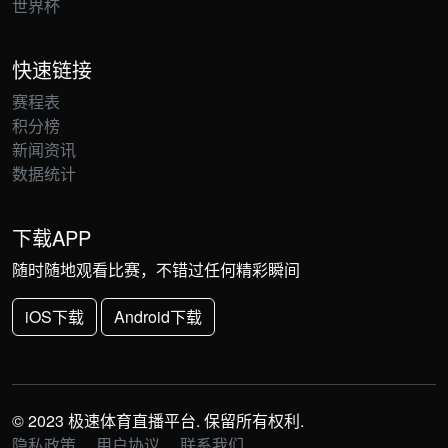
世界杯
快速链接
赛程表
积分榜
新闻资讯
数据统计
下载APP
随时随地观看比赛，不错过任何精彩瞬间
iOS下载
Android下载
© 2023 极速体育直播平台. 保留所有权利.
隐私政策
用户协议
联系我们