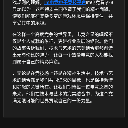
戏规则的理解。
im电竞电子竞技平台
im电竞看ly79
典cn以为：这些特质共同塑造了我们的精神面貌，
使我们能够在复杂多变的游戏环境中保持专注，并
享受其中的乐趣。
在这样一个高度竞争的世界里，电竞之星的崛起不
仅是个人成就的象征，更是行业发展的缩影。他们
的故事告诉我们，技术与艺术的完美结合能够创造
出无与伦比的魅力，让每一个热爱电竞的人都能找
到属于自己的精彩篇章。
，无论是在竞技场上还是在精神生活中，技术与艺
术的结合都是我们共同追求的目标，也是保持激情
和梦想的关键所在。让我们期待每一位电竞之星的
未来，他们在技术与艺术的完美结合中，为这个充
满无限可能的世界贡献自己的一份力量。